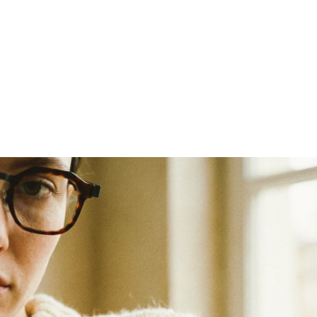
S
e
l
e
c
i
o
n
a
m
o
s
ó
c
u
l
o
s
c
o
m
o
e
x
p
r
e
s
s
ã
o
d
e
i
d
e
n
t
i
d
a
d
e
Acesso antecipado
Seja o primeiro a conhecer novas 
seleções e lançamentos especiais.