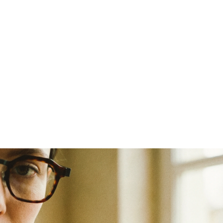
S
e
l
e
c
i
o
n
a
m
o
s
ó
c
u
l
o
s
c
o
m
o
e
x
p
r
e
s
s
ã
o
d
e
i
d
e
n
t
i
d
a
d
e