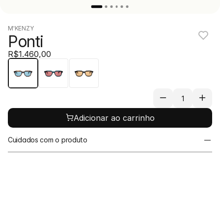
M'KENZY
Ponti
R$1.460,00
Adicionar ao carrinho
Cuidados com o produto
Para prolongar a vida útil das suas peças, evite o 
contato direto com líquidos. Recomendamos 
guardá-las separadamente em uma bolsa de 
tecido ou na caixa original para evitar batidas e 
arranhões.