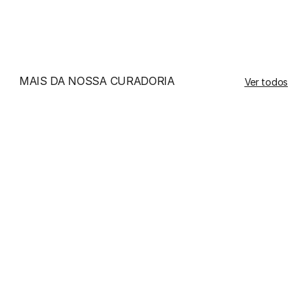
tecido ou na caixa original para evitar batidas e 
arranhões.
MAIS DA NOSSA CURADORIA
Ver todos