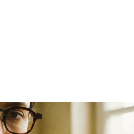
S
e
l
e
c
i
o
n
a
m
o
s
ó
c
u
l
o
s
c
o
m
o
e
x
p
r
e
s
s
ã
o
d
e
i
d
e
n
t
i
d
a
d
e