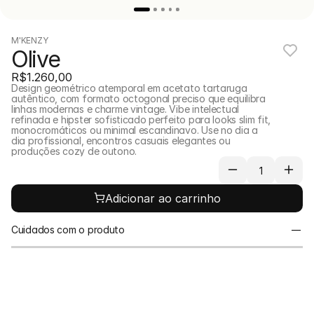
M'KENZY
Olive
R$1.260,00
Design geométrico atemporal em acetato tartaruga 
autêntico, com formato octogonal preciso que equilibra 
linhas modernas e charme vintage. Vibe intelectual 
refinada e hipster sofisticado perfeito para looks slim fit, 
monocromáticos ou minimal escandinavo. Use no dia a 
dia profissional, encontros casuais elegantes ou 
produções cozy de outono.
Adicionar ao carrinho
Cuidados com o produto
Para prolongar a vida útil das suas peças, evite o 
contato direto com líquidos. Recomendamos 
guardá-las separadamente em uma bolsa de 