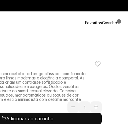
Carrinho
Favoritos
o em acetato tartaruga clássico, com formato 
bra linhas modernas e elegância atemporal. As 
a criam um contraste sofisticado e 
sonalidade sem exageros. Óculos versáteis 
leisure ao smart casual elevado. Combina 
neutros, monocromáticos ou toques de cor 
m e estilo minimalista com detalhe marcante.
Adicionar ao carrinho