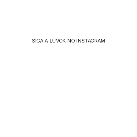
R$ 1260
SIGA A LUVOK NO INSTAGRAM
m
o
s
ó
c
u
l
o
s
c
o
m
o
e
x
p
r
e
s
s
ã
o
d
e