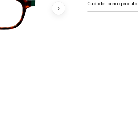
Cuidados com o produto
›
Para prolongar a vida 
direto com líquidos.
em uma bolsa de tecido
e arranhões.