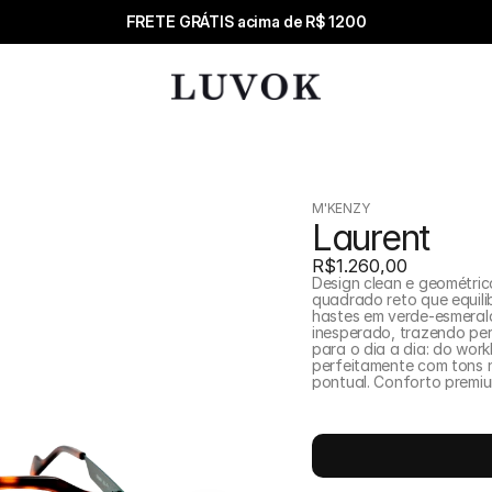
FRETE GRÁTIS acima de R$ 1200
M'KENZY
Laurent
R$1.260,00
Design clean e geométric
quadrado reto que equili
hastes em verde-esmerald
inesperado, trazendo per
para o dia a dia: do work
perfeitamente com tons 
pontual. Conforto premiu