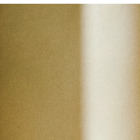
Acesso antecipado
Seja o primeiro a conhecer novas 
seleções e lançamentos especiais.