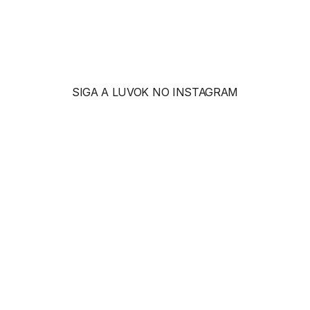
R$ 1260
SIGA A LUVOK NO INSTAGRAM
m
o
s
ó
c
u
l
o
s
c
o
m
o
e
x
p
r
e
s
s
ã
o
d
e