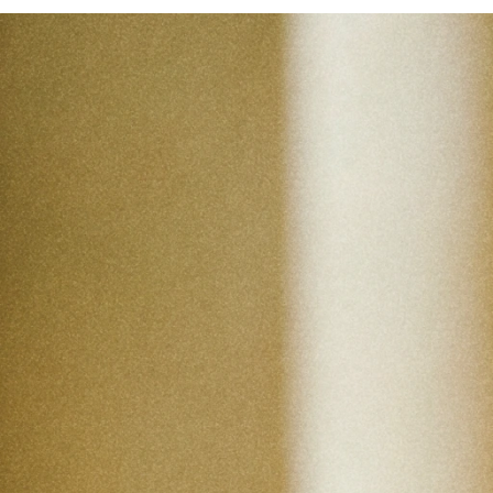
Acesso antecipado
Seja o primeiro a conhecer novas 
seleções e lançamentos especiais.