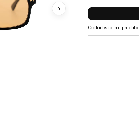
›
Cuidados com o produto
Para prolongar a vida 
direto com líquidos.
em uma bolsa de tecido
e arranhões.