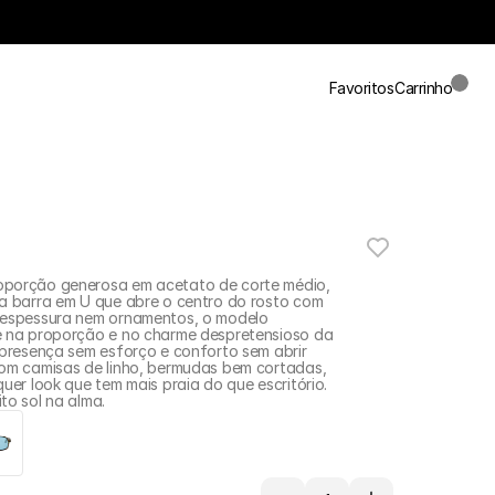
Carrinho
Favoritos
porção generosa em acetato de corte médio, 
a barra em U que abre o centro do rosto com 
 espessura nem ornamentos, o modelo 
e na proporção e no charme despretensioso da 
 presença sem esforço e conforto sem abrir 
om camisas de linho, bermudas bem cortadas, 
uer look que tem mais praia do que escritório. 
to sol na alma.