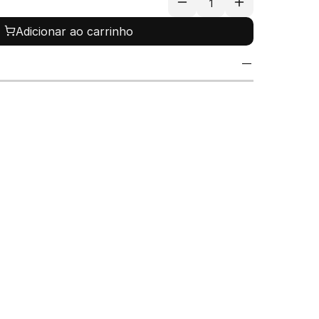
Adicionar ao carrinho
útil das suas peças, evite o contato 
 Recomendamos guardá-las separadamente 
 ou na caixa original para evitar batidas 