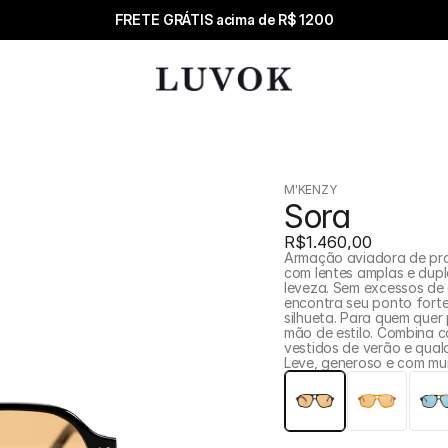
FRETE GRÁTIS acima de R$ 1200
M'KENZY
Sora
R$1.460,00
Armação aviadora de pro
com lentes amplas e dupl
leveza. Sem excessos de
encontra seu ponto fort
silhueta. Para quem quer
mão de estilo. Combina c
vestidos de verão e qualq
Leve, generoso e com mui