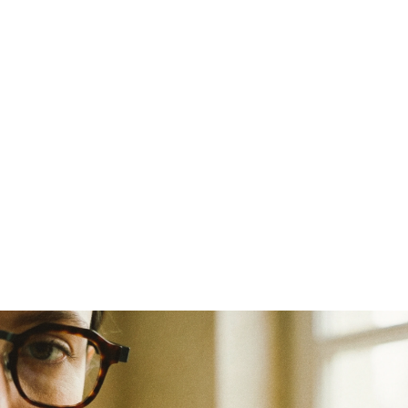
S
e
l
e
c
i
o
n
a
m
o
s
ó
c
u
l
o
s
c
o
m
o
e
x
p
r
e
s
s
ã
o
d
e
i
d
e
n
t
i
d
a
d
e