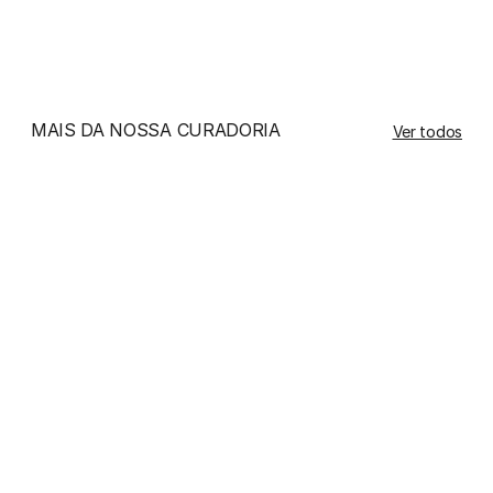
tecido ou na caixa original para evitar batidas e 
arranhões.
MAIS DA NOSSA CURADORIA
Ver todos