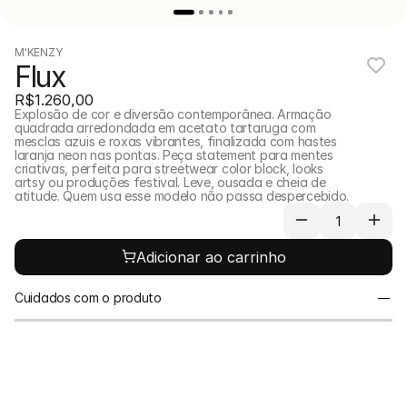
M'KENZY
Flux
R$1.260,00
Explosão de cor e diversão contemporânea. Armação 
quadrada arredondada em acetato tartaruga com 
mesclas azuis e roxas vibrantes, finalizada com hastes 
laranja neon nas pontas. Peça statement para mentes 
criativas, perfeita para streetwear color block, looks 
artsy ou produções festival. Leve, ousada e cheia de 
atitude. Quem usa esse modelo não passa despercebido.
Adicionar ao carrinho
Cuidados com o produto
Para prolongar a vida útil das suas peças, evite o 
contato direto com líquidos. Recomendamos 
guardá-las separadamente em uma bolsa de 