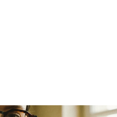
S
e
l
e
c
i
o
n
a
m
o
s
ó
c
u
l
o
s
c
o
m
o
e
x
p
r
e
s
s
ã
o
d
e
i
d
e
n
t
i
d
a
d
e