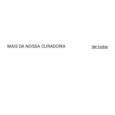
contato direto com líquidos. Recomendamos 
guardá-las separadamente em uma bolsa de 
tecido ou na caixa original para evitar batidas e 
arranhões.
MAIS DA NOSSA CURADORIA
Ver todos